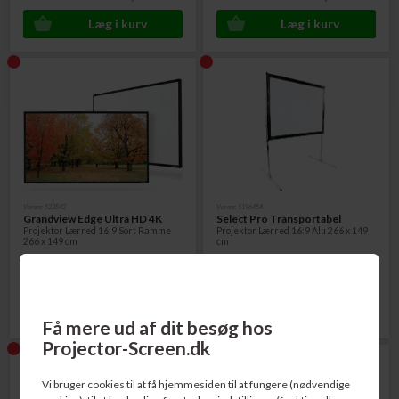
Varenr. 523542
Varenr. 519645A
Grandview Edge Ultra HD 4K
Select Pro Transportabel
Projektor Lærred 16:9 Sort Ramme
Projektor Lærred 16:9 Alu 266 x 149
266 x 149 cm
cm
4.195,00
DKK
6.995,00
DKK
Få mere ud af dit besøg hos
Projector-Screen.dk
Vi bruger cookies til at få hjemmesiden til at fungere (nødvendige