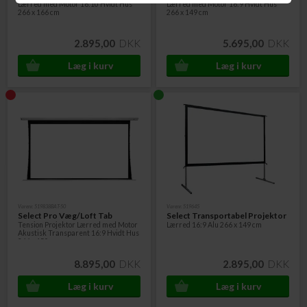
Lærred med Motor 16:10 Hvidt Hus
Lærred med Motor 16:9 Hvidt Hus
266 x 166 cm
266 x 149 cm
2.895,00
DKK
5.695,00
DKK
Varenr. 519838BAT-50
Varenr. 519645
Select Pro Væg/Loft Tab
Select Transportabel Projektor
Tension Projektor Lærred med Motor
Lærred 16:9 Alu 266 x 149 cm
Akustisk Transparent 16:9 Hvidt Hus
266 x 150 cm
8.895,00
DKK
2.895,00
DKK