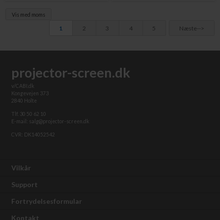
Vis med moms
1
2
3
4
5
Næste-->
projector-screen.dk
v/CABI.dk
Kongevejen 373
2840 Holte
Tlf. 30 50 62 10
E-mail: salg@projector-screen.dk
CVR: DK14052542
Vilkår
Support
Fortrydelsesformular
Kontakt