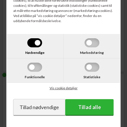
cookies), til at huske dine foretrukne indstillinger (funktionelle
cookies), til trafikmålinger og statistik (statistiske cookies) samt til
at målrette markedsføring og annoncer (markedsføringscookies).
Ved at klikke på ”vis cookie detaljer” nedenfor, finder du en
uddybende formålsbeskrivelse.
Varenr. 523345WH-40
Varenr. 519257W
Select Pro Væg/Loft Projektor
Select Pro Væg/Loft Projektor
Lærred 16:9 Hvidt Hus 266 x 149 cm
Lærred med Motor 1:1 Hvidt Hus 266
x 266 cm
Nødvendige
Markedsføring
2.695,00
DKK
6.595,00
DKK
Funktionelle
Statistiske
Vis cookie detaljer
Varenr. 519357AWH-40
Varenr. 519439W-40
Select Pro Væg/Loft Projektor
Select Pro Væg/Loft Projektor