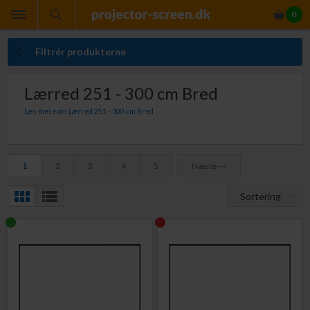
0
Filtrér produkterne
Lærred 251 - 300 cm Bred
Læs mere om Lærred 251 - 300 cm Bred
Projektor lærreder i bredder fra 251 - 300 cm
1
2
3
4
5
Næste-->
Sortering