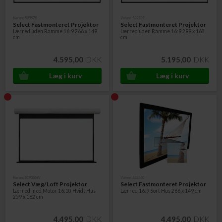
Varenr. 523579
Varenr. 523582
Select Fastmonteret Projektor
Select Fastmonteret Projektor
Lærred uden Ramme 16:9 266 x 149
Lærred uden Ramme 16:9 299 x 168
cm
cm
4.595,00
DKK
5.195,00
DKK
Varenr. 519355W
Varenr. 523540
Select Væg/Loft Projektor
Select Fastmonteret Projektor
Lærred med Motor 16:10 Hvidt Hus
Lærred 16:9 Sort Hus 266 x 149 cm
259 x 162 cm
4.495,00
DKK
4.495,00
DKK