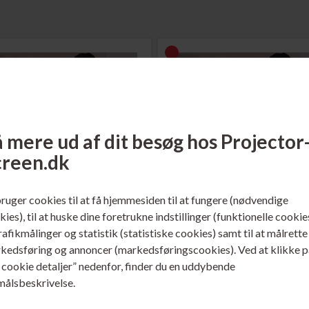
 mere ud af dit besøg hos Projector
creen.dk
 523601
Varenr. 523603
bruger cookies til at få hjemmesiden til at fungere (nødvendige
ct Transportabel Pull Up
Select Transportabel Pull 
ies), til at huske dine foretrukne indstillinger (funktionelle cookie
ktor Lærred 4:3 Sort 65 x 49 cm
Projektor Lærred 4:3 Sort 81 x 
trafikmålinger og statistik (statistiske cookies) samt til at målrette
ere...
Læs mere...
kedsføring og annoncer (markedsføringscookies). Ved at klikke p
s cookie detaljer” nedenfor, finder du en uddybende
målsbeskrivelse.
895,00
DKK
1.095,00