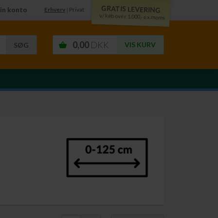
GRATIS LEVERING
in konto
Erhverv
Privat
|
v/ køb over 1.000,- ex.moms
0,00
DKK
VIS KURV