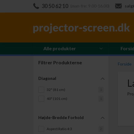
30 50 62 10
(man-fre: 9.00-16.00)
salg
Alle produkter
Forsi
Filtrer Produkterne
Forside
Diagonal
L
32" (81 cm)
1
Pro
40" (101 cm)
1
Højde-Bredde Forhold
Aspect Ratio 4:3
2