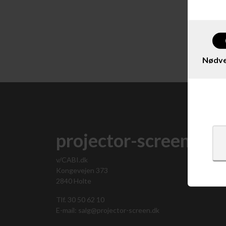
Vis 
Nødve
projector-screen.dk
v/CABI.dk
Kongevejen 373
2840 Holte
Tlf. 30 50 62 10
E-mail: salg@projector-screen.dk