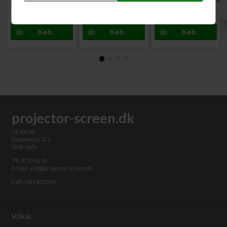
til Projektor Lærred Hvid
Projektorbeslag Hvid 15 cm
Projektorbeslag Hvid 25 cm
15 kg
35 kg 360°
295,00
DKK
390,00
DKK
737,00
DKK
projector-screen.dk
v/CABI.dk
Kongevejen 373
2840 Holte
Tlf. 30 50 62 10
E-mail: salg@projector-screen.dk
CVR: DK14052542
Vilkår