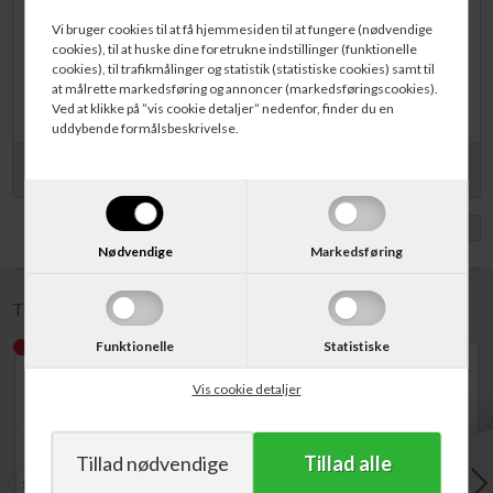
monteringsbeslag sikrer nem montering på væg, i loft eller hængende i
Vi bruger cookies til at få hjemmesiden til at fungere (nødvendige
kæde eller wire fra loft (kæde og wire medfølger ikke). Lærredsdugen
cookies), til at huske dine foretrukne indstillinger (funktionelle
er afmasket med en sort ramme, som absorberer overskydende lys
cookies), til trafikmålinger og statistik (statistiske cookies) samt til
fra projektoren og giver således et mere roligt billede og højere
at målrette markedsføring og annoncer (markedsføringscookies).
kontrast. Diagonal: 84" (213 cm).
Ved at klikke på ”vis cookie detaljer” nedenfor, finder du en
uddybende formålsbeskrivelse.
Specifikationer
Vis med moms
Samlet bredde på hus: 202 cm
Nødvendige
Markedsføring
Samlet størrelse på lærred: 178 x 162 cm
Afmasket felt: 171 x 128 cm
Sort bagside forhindrer gennemskin og sikrer optimal kontrast
Til denne vare anbefaler vi følgende tilbehør:
og billedkvalitet
Der medfølger fjernbetjening og 5-12 volt trigger port så
Funktionelle
Statistiske
betjeningen af lærredet kan synkroniseres med projektoren
(kræver kompatibel projektor)
Vis cookie detaljer
Varenr. 519721
Varenr. 519090
Varenr. 519097
Select IR Fjernbetjening
Select Loftmonteret
Select Loftmonteret