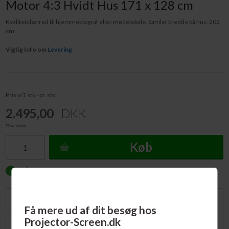
Motor 4:3 Hvidt Hus 171 x 128 cm
Kvalitetslærred til hjemmebiograf eller mødelokale. Samlet bredde på hus: 202
cm
Vigtig Info om
Levering
Pris v/1 stk - pr. stk:
2.495,00
DKK
Ekskl. moms
Køb
PÅ LAGER.
Forventet levering: 1-2 dage
Beskrivelse
Få mere ud af dit besøg hos
Projector-Screen.dk
Hus fremstillet af metal med lakeret overflade. Integreret