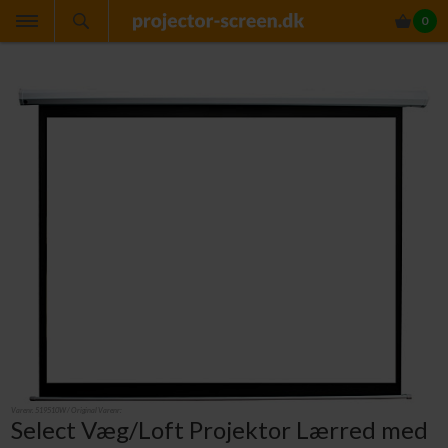
0
Varenr.
519510W
/ Original Varenr:
Select Væg/Loft Projektor Lærred med